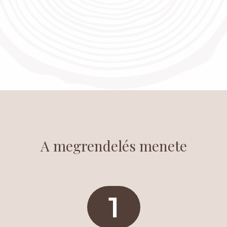
ény
A megrendelés menete
1