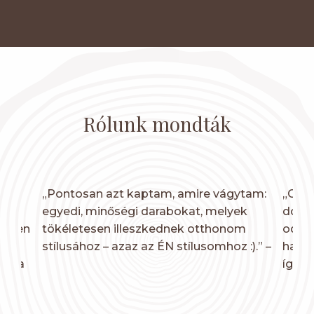
Rólunk mondták
„Pontosan azt kaptam, amire vágytam:
„Csod
k az
egyedi, minőségi darabokat, melyek
dolgo
elően
tökéletesen illeszkednek otthonom
odafi
n
stílusához – azaz az ÉN stílusomhoz :).” –
határ
jük a
ígérté