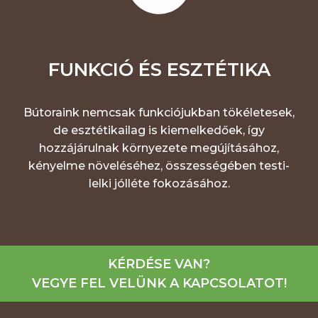
FUNKCIÓ ÉS ESZTÉTIKA
Bútoraink nemcsak funkciójukban tökéletesek,
de esztétikailag is kiemelkedőek, így
hozzájárulnak környezete megújításához,
kényelme növeléséhez, összességében testi-
lelki jólléte fokozásához.
KÉRDÉSE VAN?
VEGYE FEL VELÜNK A KAPCSOLATOT!