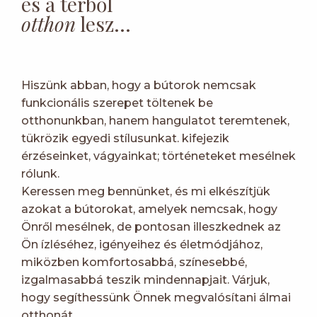
és a térből
otthon
lesz…
Hiszünk abban, hogy a bútorok nemcsak
funkcionális szerepet töltenek be
otthonunkban, hanem hangulatot teremtenek,
tükrözik egyedi stílusunkat. kifejezik
érzéseinket, vágyainkat; történeteket mesélnek
rólunk.
Keressen meg bennünket, és mi elkészítjük
azokat a bútorokat, amelyek nemcsak, hogy
Önről mesélnek, de pontosan illeszkednek az
Ön ízléséhez, igényeihez és életmódjához,
miközben komfortosabbá, színesebbé,
izgalmasabbá teszik mindennapjait. Várjuk,
hogy segíthessünk Önnek megvalósítani álmai
otthonát.