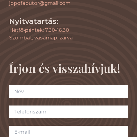
jopofabutor@gmail.com
Nyitvatartás:
Hétfő-péntek: 7.30-16.30
Szombat, vasárnap: zárva
Írjon és visszahívjuk!